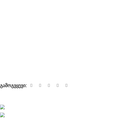
ჩვენს შესახებ
კონტაქტი
გამოსადეგი
მიწოდება
გადახდა
წესები და პირობები
კომფედენციალურობა
გამოგვყევი:
მალე!
დამზადებულია
GEProjects.ge
-ს მიერ © 2026
ყველა
უფლება დაცულია
.