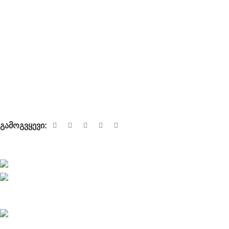
კონტაქტი
გამოსადეგი
მიწოდება
გადახდა
წესები და პირობები
კომფედენციალურობა
გამოგვყევი:
მალე!
დამზადებულია
GEProjects.ge
-ს მიერ © 2026
ყველა უფლე