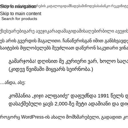
ონლაინი განვადება
Skip to navigation
ფერების კატალოგი
დამზადება
მიწოდება
საბანკო რეკვიზიტ
Skip to main content
ქსესუარები
გარე ავეჯი
კარადა
მაგიდა
მისაღები
რბილი ავეჯი
ეს არის გვერდის მაგალითი. ჩანაწერისგან იმით განსხვავდე
საიტების მფლობელებს შეუძლიათ დაწერონ საკუთარი ვინაო
გამარჯობა! დღისით მე კურიერი ვარ, ხოლო საღა
(კიდევ წვიმაში მიყვარს სეირნობა.)
…ანდა, ასე:
კომპანია „ჯიჯი ალფაიძე“ დაფუძნდა 1991 წელს 
დასაქმებული ყავს 2,000-ზე მეტი ადამიანი და დ
როგორც WordPress-ის ახალი მომხმარებელი, გადადით
კ