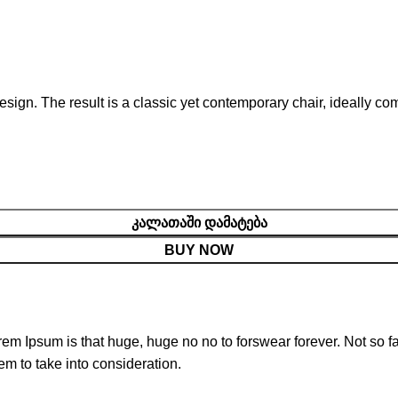
esign. The result is a classic yet contemporary chair, ideally 
ᲙᲐᲚᲐᲗᲐᲨᲘ ᲓᲐᲛᲐᲢᲔᲑᲐ
BUY NOW
orem Ipsum is that huge, huge no no to forswear forever. Not so fa
em to take into consideration.