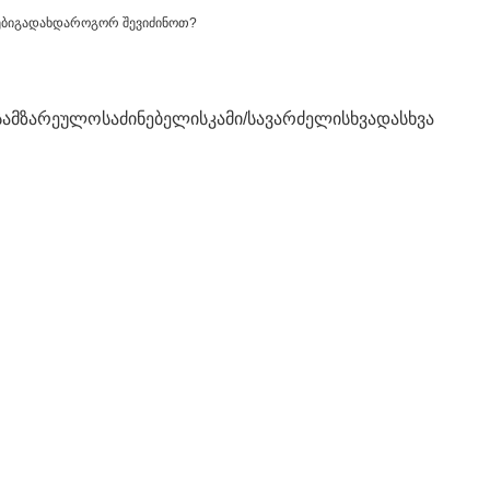
ები
გადახდა
როგორ შევიძინოთ?
სამზარეულო
საძინებელი
სკამი/სავარძელი
სხვადასხვა