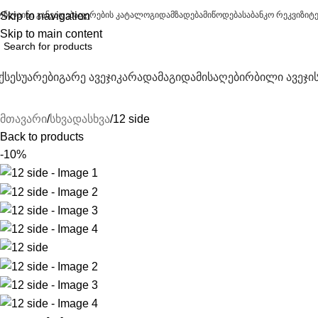
ონლაინი განვადება
Skip to navigation
ფერების კატალოგი
დამზადება
მიწოდება
საბანკო რეკვიზიტ
Skip to main content
ქსესუარები
გარე ავეჯი
კარადა
მაგიდა
მისაღები
რბილი ავეჯი
მთავარი
სხვადასხვა
12 side
Back to products
-10%