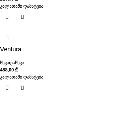
კალათაში დამატება
Ventura
სხვადასხვა
488,00
₾
კალათაში დამატება
ინფორმაცია
ჩვენს შესახებ