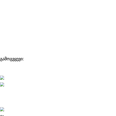
კონტაქტი
გამოსადეგი
მიწოდება
გადახდა
წესები და პირობები
კომფედენციალურობა
გამოგვყევი:
მალე!
დამზადებულია
GEProjects.ge
-ს მიერ © 2026
ყველა
უფლება დაცულია
.