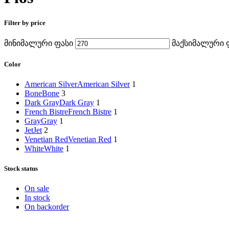
Filter by price
მინიმალური ფასი
მაქსიმალური 
Color
American Silver
American Silver
1
Bone
Bone
3
Dark Gray
Dark Gray
1
French Bistre
French Bistre
1
Gray
Gray
1
Jet
Jet
2
Venetian Red
Venetian Red
1
White
White
1
Stock status
On sale
In stock
On backorder